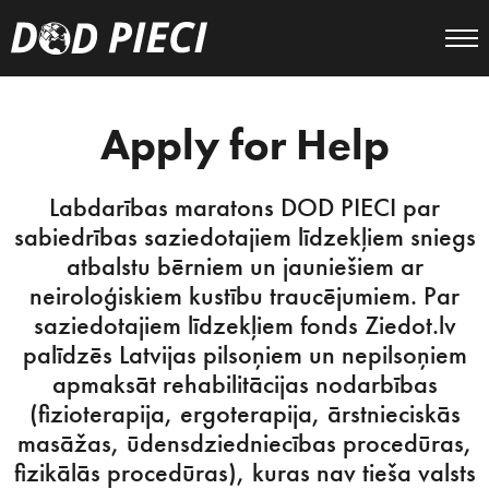
Apply for Help
Labdarības maratons DOD PIECI par
sabiedrības saziedotajiem līdzekļiem sniegs
atbalstu bērniem un jauniešiem ar
neiroloģiskiem kustību traucējumiem. Par
saziedotajiem līdzekļiem fonds Ziedot.lv
palīdzēs Latvijas pilsoņiem un nepilsoņiem
apmaksāt rehabilitācijas nodarbības
(fizioterapija, ergoterapija, ārstnieciskās
masāžas, ūdensdziedniecības procedūras,
fizikālās procedūras), kuras nav tieša valsts