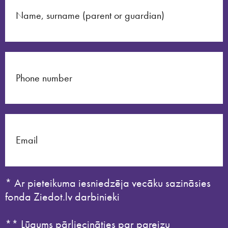
* Ar pieteikuma iesniedzēja vecāku sazināsies
fonda Ziedot.lv darbinieki
** Lūgums pārliecināties par pareizu