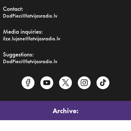
Contact:
DodPieci@latvijasradio.lv
Media inquiries:
ilze.lujane@latvijasradio.lv
Suggestions:
DodPieci@latvijasradio.lv
Archive:
2024
2023
2022
2021